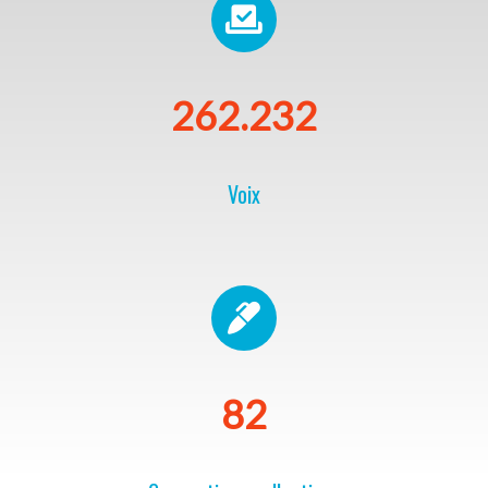
269.898
Voix
82